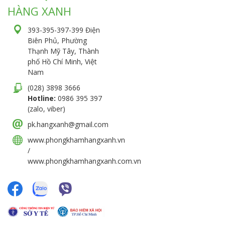
HÀNG XANH
393-395-397-399 Điện
Biên Phủ, Phường
Thạnh Mỹ Tây, Thành
phố Hồ Chí Minh, Việt
Nam
(028) 3898 3666
Hotline:
0986 395 397
(zalo, viber)
pk.hangxanh@gmail.com
www.phongkhamhangxanh.vn
/
www.phongkhamhangxanh.com.vn