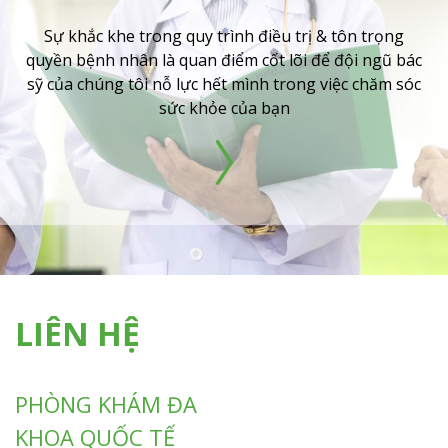
Sự khắc khe trong quy trình điều trị & tôn trọng
quyền bệnh nhân là quan điểm cốt lõi để đội ngũ bác
sỹ của chúng tôi nỗ lực hết mình trong việc chăm sóc
sức khỏe của bạn
LIÊN HỆ
PHÒNG KHÁM ĐA
KHOA QUỐC TẾ