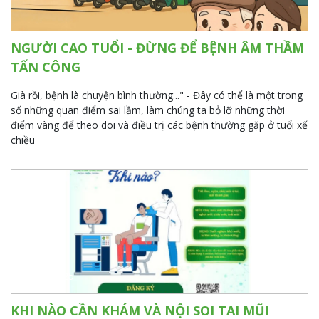
NGƯỜI CAO TUỔI - ĐỪNG ĐỂ BỆNH ÂM THẦM
TẤN CÔNG
Già rồi, bệnh là chuyện bình thường..." - Đây có thể là một trong
số những quan điểm sai lầm, làm chúng ta bỏ lỡ những thời
điểm vàng để theo dõi và điều trị các bệnh thường gặp ở tuổi xế
chiều
23/05/2025
KHI NÀO CẦN KHÁM VÀ NỘI SOI TAI MŨI