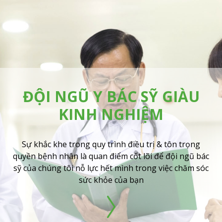
ĐỘI NGŨ Y BÁC SỸ GIÀU
KINH NGHIỆM
Sự khắc khe trong quy trình điều trị & tôn trọng
quyền bệnh nhân là quan điểm cốt lõi để đội ngũ bác
sỹ của chúng tôi nỗ lực hết mình trong việc chăm sóc
sức khỏe của bạn