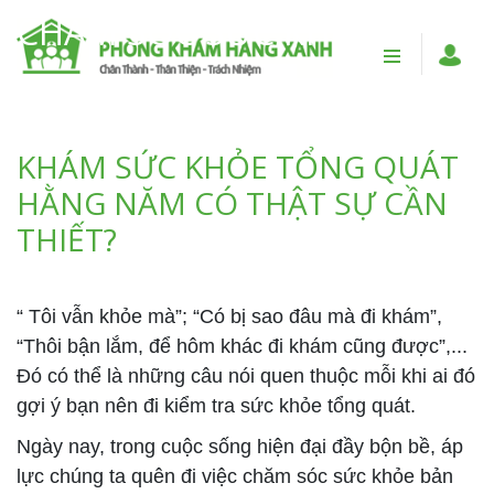
CHĂM SÓC SỨC KHỎE
KHÁM SỨC KHỎE TỔNG QUÁT
HẰNG NĂM CÓ THẬT SỰ CẦN
THIẾT?
“ Tôi vẫn khỏe mà”; “Có bị sao đâu mà đi khám”,
“Thôi bận lắm, để hôm khác đi khám cũng được”,...
Đó có thể là những câu nói quen thuộc mỗi khi ai đó
gợi ý bạn nên đi kiểm tra sức khỏe tổng quát.
Ngày nay, trong cuộc sống hiện đại đầy bộn bề, áp
lực chúng ta quên đi việc chăm sóc sức khỏe bản