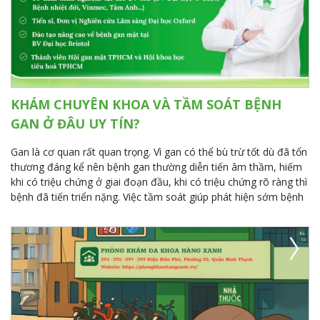
KHÁM CHUYÊN KHOA VÀ TẦM SOÁT BỆNH
GAN Ở ĐÂU UY TÍN?
Gan là cơ quan rất quan trọng. Vì gan có thể bù trừ tốt dù đã tổn
thương đáng kể nên bệnh gan thường diễn tiến âm thầm, hiếm
khi có triệu chứng ở giai đoạn đầu, khi có triệu chứng rõ ràng thì
bệnh đã tiến triển nặng. Việc tầm soát giúp phát hiện sớm bệnh
gan mạn tính và ngăn ngừa biến chứng nguy hiểm về sau như xơ
gan, ung thư gan.