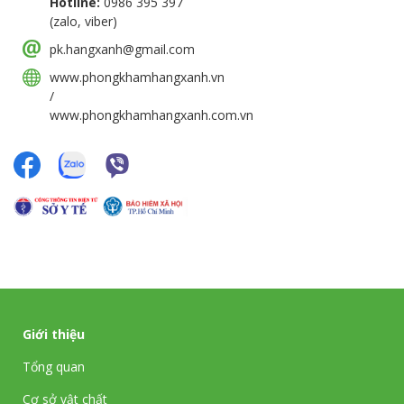
Hotline:
0986 395 397
(zalo, viber)
pk.hangxanh@gmail.com
www.phongkhamhangxanh.vn
/
www.phongkhamhangxanh.com.vn
Giới thiệu
Tổng quan
Cơ sở vật chất